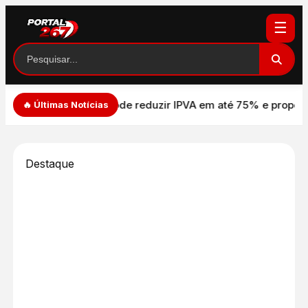
☰
ode reduzir IPVA em até 75% e proposta avança na Câmara
Cr
🔥 Últimas Notícias
Destaque