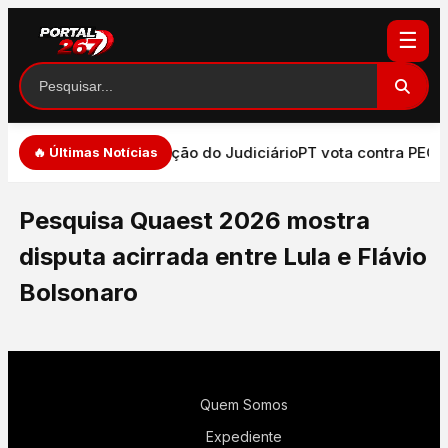
☰
e de expressão e atuação do Judiciário
PT vota contra PEC q
🔥 Últimas Notícias
Pesquisa Quaest 2026 mostra
disputa acirrada entre Lula e Flávio
Bolsonaro
Quem Somos
Expediente