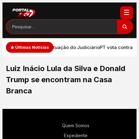
☰
dade de expressão e atuação do Judiciário
PT vota contra PE
🔥 Últimas Notícias
Luiz Inácio Lula da Silva e Donald
Trump se encontram na Casa
Branca
Quem Somos
Expediente