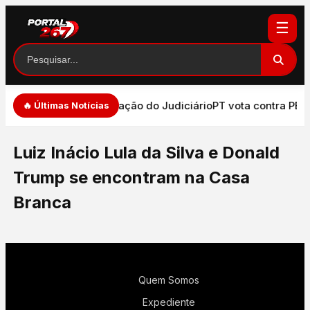
☰
de de expressão e atuação do Judiciário
PT vota contra PEC 
🔥 Últimas Notícias
Luiz Inácio Lula da Silva e Donald
Trump se encontram na Casa
Branca
Quem Somos
Expediente