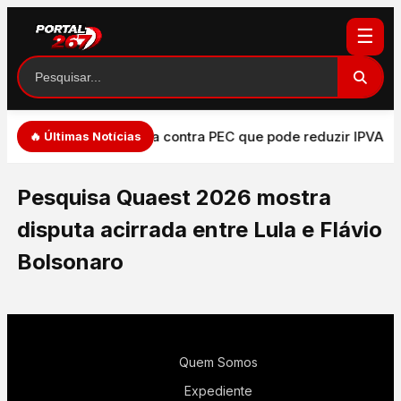
☰
o do Judiciário
PT vota contra PEC que pode reduzir IPVA e
🔥 Últimas Notícias
Pesquisa Quaest 2026 mostra
disputa acirrada entre Lula e Flávio
Bolsonaro
Quem Somos
Expediente