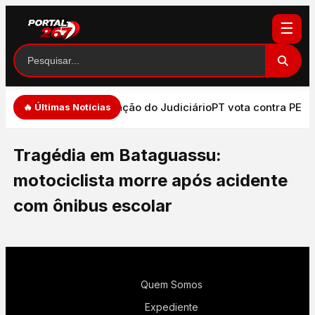
☰
e de expressão e atuação do Judiciário
PT vota contra PEC q
🔥 Últimas Notícias
Tragédia em Bataguassu:
motociclista morre após acidente
com ônibus escolar
Quem Somos
Expediente