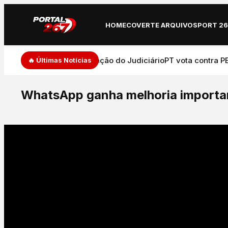
HOME
COVERTE ARQUIVO
SPORT 2
de de expressão e atuação do Judiciário
PT vota contra PEC 
🔥 Últimas Notícias
WhatsApp ganha melhoria importa