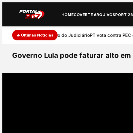
HOME
COVERTE ARQUIVO
SPORT 2
de expressão e atuação do Judiciário
PT vota contra PEC que
🔥 Últimas Notícias
Governo Lula pode faturar alto em