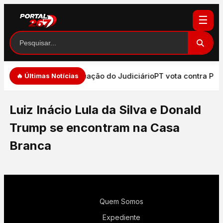
☰
ade de expressão e atuação do Judiciário
PT vota contra PEC
🔥 Últimas Notícias
Luiz Inácio Lula da Silva e Donald
Trump se encontram na Casa
Branca
Quem Somos
Expediente