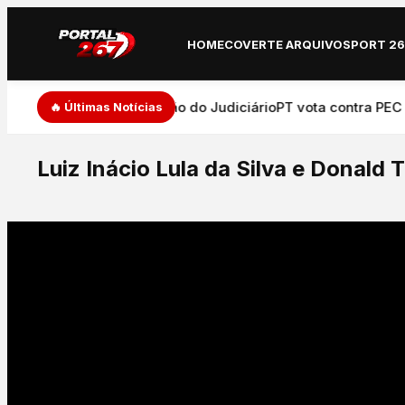
HOME
COVERTE ARQUIVO
SPORT 2
de expressão e atuação do Judiciário
PT vota contra PEC que
🔥 Últimas Notícias
Luiz Inácio Lula da Silva e Donal