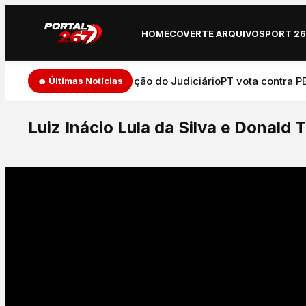
HOME
COVERTE ARQUIVO
SPORT 2
de de expressão e atuação do Judiciário
PT vota contra PEC 
🔥 Últimas Notícias
Luiz Inácio Lula da Silva e Donal