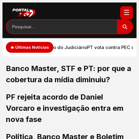
☰
de expressão e atuação do Judiciário
PT vota contra PEC que
🔥 Últimas Notícias
Banco Master, STF e PT: por que a
cobertura da mídia diminuiu?
PF rejeita acordo de Daniel
Vorcaro e investigação entra em
nova fase
Política, Banco Master e Boletim