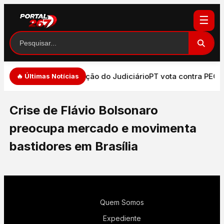
☰
e de expressão e atuação do Judiciário
PT vota contra PEC q
🔥 Últimas Notícias
Crise de Flávio Bolsonaro
preocupa mercado e movimenta
bastidores em Brasília
Quem Somos
Expediente