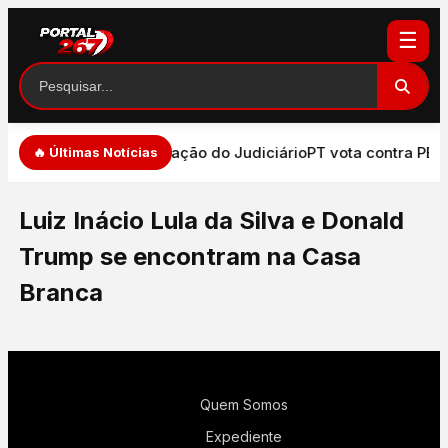
☰
de de expressão e atuação do Judiciário
PT vota contra PEC 
🔥 Últimas Notícias
Luiz Inácio Lula da Silva e Donald
Trump se encontram na Casa
Branca
Quem Somos
Expediente