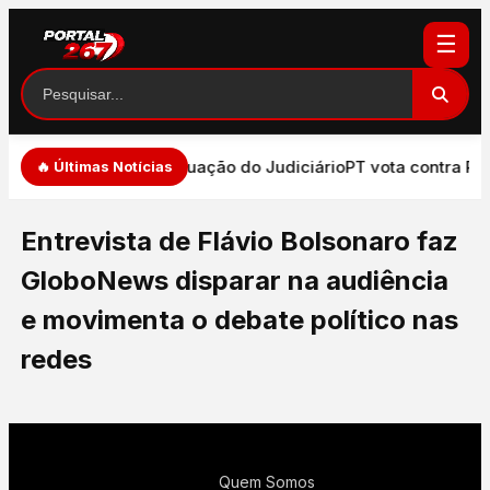
☰
ade de expressão e atuação do Judiciário
PT vota contra PEC
🔥 Últimas Notícias
Entrevista de Flávio Bolsonaro faz
GloboNews disparar na audiência
e movimenta o debate político nas
redes
Quem Somos