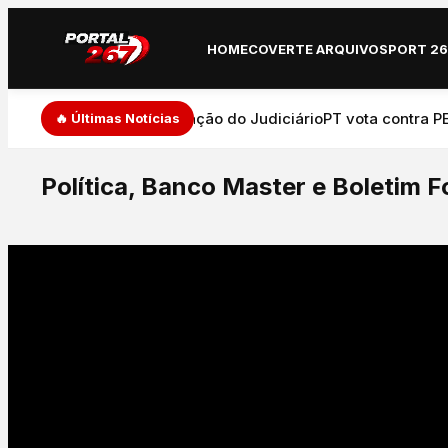
HOME
COVERTE ARQUIVO
SPORT 2
de de expressão e atuação do Judiciário
PT vota contra PEC 
🔥 Últimas Notícias
Política, Banco Master e Boletim 