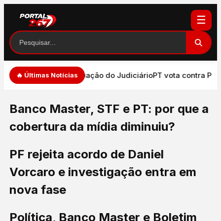
☰
de de expressão e atuação do Judiciário
PT vota contra PEC 
🔥 Últimas Notícias
Banco Master, STF e PT: por que a
cobertura da mídia diminuiu?
PF rejeita acordo de Daniel
Vorcaro e investigação entra em
nova fase
Política, Banco Master e Boletim