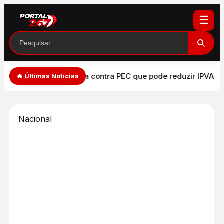
☰
T vota contra PEC que pode reduzir IPVA em até 75% e prop
🔥 Últimas Notícias
Nacional