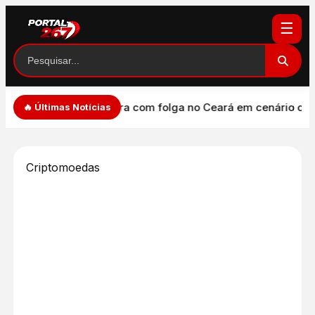
☰
com folga no Ceará em cenário contra Flávio Bolsonaro
Rombo 
🔥 Últimas Notícias
Criptomoedas