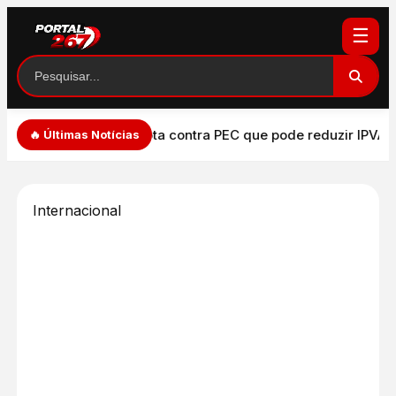
☰
o
PT vota contra PEC que pode reduzir IPVA em até 75% e pr
🔥 Últimas Notícias
Internacional